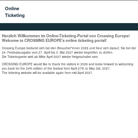
Online
Ticketing
Herzlich Willkommen im Online-Ticketing-Portal von Crossing Europe!
Welcome to CROSSING EUROPE's online ticketing portal!
Crossing Europe bedankt sich bei den Besucher*innen 2026 und freut sich darauf, Sie bei der
24. Festivalausgabe vom 27. April bis 3. Mai 2027 wieder begrüßen zu dürfen.
Die Ticketingseite wird ab Mitte April 2027 wieder freigeschaltet sein.
CROSSING EUROPE would like to thank the visitors in 2026 and looks forward to welcoming
you back for the 24th edition of the festival from April 27th to May 3rd, 2027.
The ticketing website will be available again from mid-April 2027.