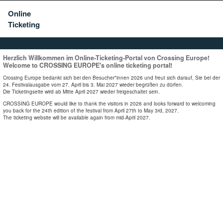
Online
Ticketing
Herzlich Willkommen im Online-Ticketing-Portal von Crossing Europe!
Welcome to CROSSING EUROPE's online ticketing portal!
Crossing Europe bedankt sich bei den Besucher*innen 2026 und freut sich darauf, Sie bei der
24. Festivalausgabe vom 27. April bis 3. Mai 2027 wieder begrüßen zu dürfen.
Die Ticketingseite wird ab Mitte April 2027 wieder freigeschaltet sein.
CROSSING EUROPE would like to thank the visitors in 2026 and looks forward to welcoming
you back for the 24th edition of the festival from April 27th to May 3rd, 2027.
The ticketing website will be available again from mid-April 2027.