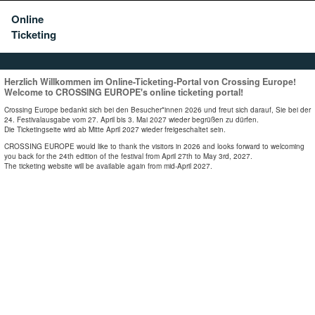
Online
Ticketing
Herzlich Willkommen im Online-Ticketing-Portal von Crossing Europe!
Welcome to CROSSING EUROPE's online ticketing portal!
Crossing Europe bedankt sich bei den Besucher*innen 2026 und freut sich darauf, Sie bei der
24. Festivalausgabe vom 27. April bis 3. Mai 2027 wieder begrüßen zu dürfen.
Die Ticketingseite wird ab Mitte April 2027 wieder freigeschaltet sein.
CROSSING EUROPE would like to thank the visitors in 2026 and looks forward to welcoming
you back for the 24th edition of the festival from April 27th to May 3rd, 2027.
The ticketing website will be available again from mid-April 2027.